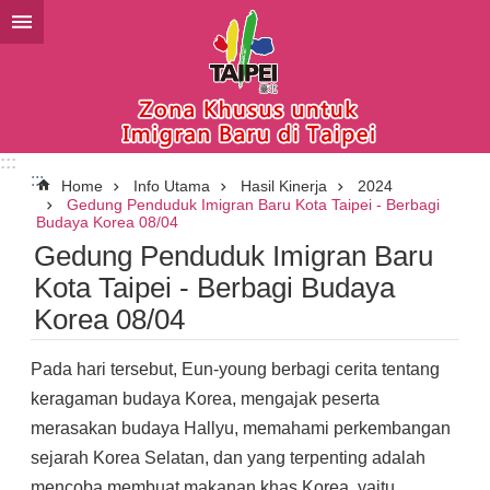
Lompat ke blok konten utama
:::
:::
Home
Info Utama
Hasil Kinerja
2024
Gedung Penduduk Imigran Baru Kota Taipei - Berbagi
Budaya Korea 08/04
Gedung Penduduk Imigran Baru
Kota Taipei - Berbagi Budaya
Korea 08/04
Pada hari tersebut, Eun-young berbagi cerita tentang
keragaman budaya Korea, mengajak peserta
merasakan budaya Hallyu, memahami perkembangan
sejarah Korea Selatan, dan yang terpenting adalah
mencoba membuat makanan khas Korea, yaitu