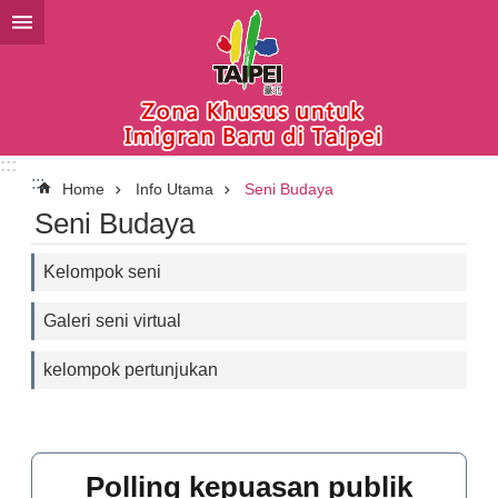
Lompat ke blok konten utama
:::
:::
Home
Info Utama
Seni Budaya
Seni Budaya
Kelompok seni
Galeri seni virtual
kelompok pertunjukan
Polling kepuasan publik