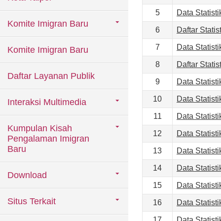
5
Data Statist
Komite Imigran Baru
6
Daftar Stati
7
Data Statist
Komite Imigran Baru
8
Daftar Stati
Daftar Layanan Publik
9
Data Statist
10
Data Statist
Interaksi Multimedia
11
Data Statist
Kumpulan Kisah
12
Data Statist
Pengalaman Imigran
Baru
13
Data Statist
14
Data Statist
Download
15
Data Statist
Situs Terkait
16
Data Statist
17
Data Statist