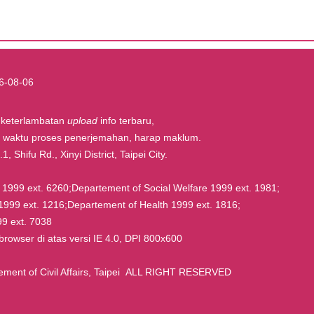
6-08-06
t keterlambatan
upload
info terbaru,
la waktu proses penerjemahan, harap maklum.
, Shifu Rd., Xinyi District, Taipei City.
rs 1999 ext. 6260;Departement of Social Welfare 1999 ext. 1981;
1999 ext. 1216;Departement of Health 1999 ext. 1816;
9 ext. 7038
owser di atas versi IE 4.0, DPI 800x600
nt of Civil Affairs, Taipei ALL RIGHT RESERVED