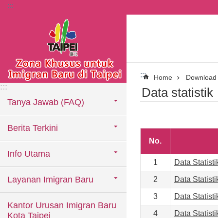
:::
Lompat ke blok konten utama
:::
Home
Download
:::
Data statistik
Tanya Jawab (FAQ)
Berita Terkini
No.
Info Utama
1
Data Statist
Layanan Imigran Baru
2
Data Statist
3
Data Statist
Kantor Urusan Imigran Baru
4
Data Statist
Kota Taipei