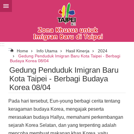
Lompat ke blok konten utama
:::
:::
Home
Info Utama
Hasil Kinerja
2024
Gedung Penduduk Imigran Baru Kota Taipei - Berbagi
Budaya Korea 08/04
Gedung Penduduk Imigran Baru
Kota Taipei - Berbagi Budaya
Korea 08/04
Pada hari tersebut, Eun-young berbagi cerita tentang
keragaman budaya Korea, mengajak peserta
merasakan budaya Hallyu, memahami perkembangan
sejarah Korea Selatan, dan yang terpenting adalah
mencoba membuat makanan khas Korea, yaitu