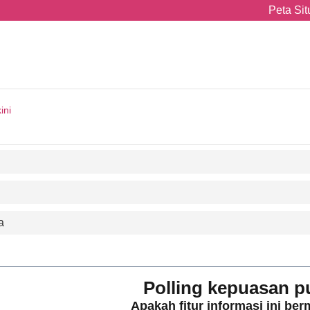
Peta Sit
ini
a
Polling kepuasan p
Apakah fitur informasi ini be