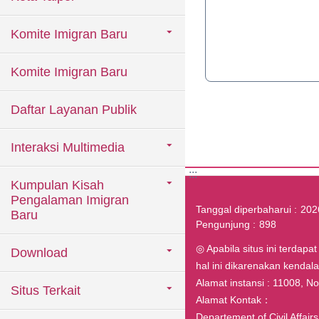
Komite Imigran Baru
Komite Imigran Baru
Daftar Layanan Publik
Interaksi Multimedia
:::
Kumpulan Kisah
Pengalaman Imigran
Tanggal diperbaharui
202
Baru
Pengunjung
898
◎ Apabila situs ini terdapa
Download
hal ini dikarenakan kenda
Alamat instansi : 11008, No.1
Situs Terkait
Alamat Kontak：
Departement of Civil Affai