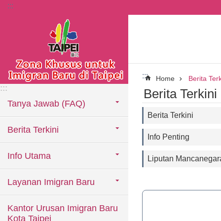
:::
Lompat ke blok konten utama
:::
Home
Berita Terk
:::
Berita Terkini
Tanya Jawab (FAQ)
Berita Terkini
Berita Terkini
Info Penting
Info Utama
Liputan Mancanegar
Layanan Imigran Baru
Kantor Urusan Imigran Baru
Kota Taipei