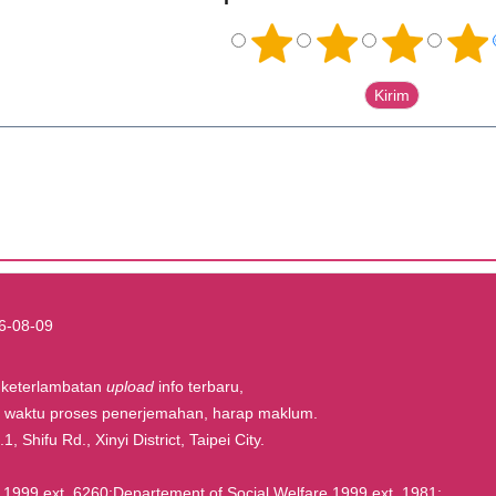
6-08-09
t keterlambatan
upload
info terbaru,
la waktu proses penerjemahan, harap maklum.
, Shifu Rd., Xinyi District, Taipei City.
rs 1999 ext. 6260;Departement of Social Welfare 1999 ext. 1981;