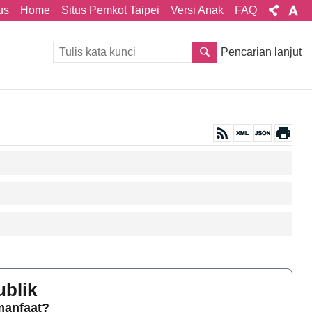
us
Home
Situs Pemkot Taipei
Versi Anak
FAQ
Pencarian lanjut
ublik
rmanfaat?