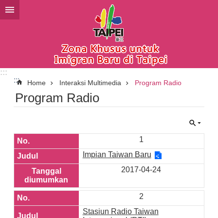
Lompat ke blok konten utama
:::
:::
Home
Interaksi Multimedia
Program Radio
Program Radio
1
Impian Taiwan Baru
2017-04-24
2
Stasiun Radio Taiwan