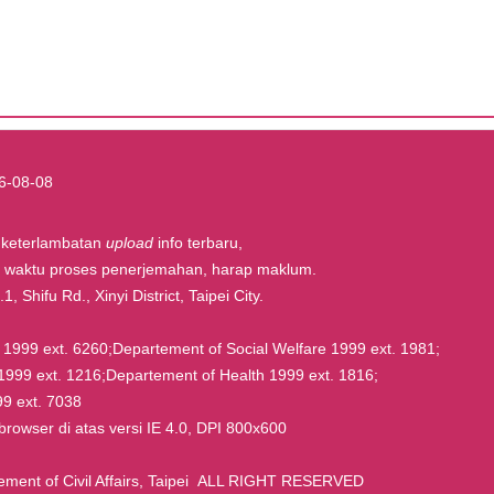
6-08-08
t keterlambatan
upload
info terbaru,
la waktu proses penerjemahan, harap maklum.
, Shifu Rd., Xinyi District, Taipei City.
rs 1999 ext. 6260;Departement of Social Welfare 1999 ext. 1981;
1999 ext. 1216;Departement of Health 1999 ext. 1816;
9 ext. 7038
owser di atas versi IE 4.0, DPI 800x600
nt of Civil Affairs, Taipei ALL RIGHT RESERVED