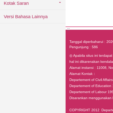
Kotak Saran
Versi Bahasa Lainnya
:::
Tanggal diperbaharui
202
Pengunjung
586
◎ Apabila situs ini terdapa
hal ini dikarenakan kenda
Alamat instansi : 11008, No.1
Alamat Kontak：
Departement of Civil Affai
Departement of Education 
Departement of Labour 199
Disarankan menggunakan br
COPYRIGHT 2012 Departeme