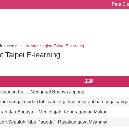
Peta Sit
Multimedia
Kursus singkat Taipei E-learning
t Taipei E-learning
主題
ki Gunung Fuji – Mengenal Budaya Jepang
aipei sangat mudah loh! cari kerja bagi imigrant baru juga sang
arah dan Budaya ─ Menjelajahi Keberagaman Makau
egeri Sepuluh Ribu Pagoda" -Rasakan gaya Myanmar