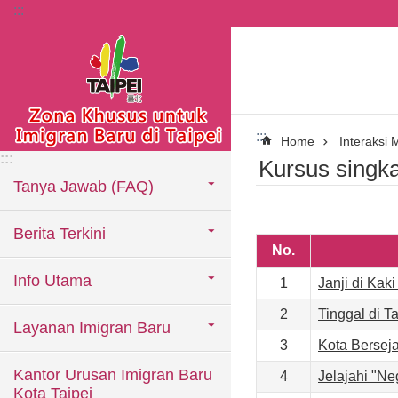
:::
Lompat ke blok konten utama
:::
Home
Interaksi 
:::
Kursus singka
Tanya Jawab (FAQ)
Berita Terkini
No.
Info Utama
1
Janji di Ka
2
Tinggal di T
Layanan Imigran Baru
3
Kota Bersej
Kantor Urusan Imigran Baru
4
Jelajahi "N
Kota Taipei