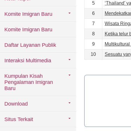
5
‘Thailand’ 
6
Mendekatkan
Komite Imigran Baru
7
Wisata Ring
Komite Imigran Baru
8
Ketika telu
9
Multikultura
Daftar Layanan Publik
10
Sesuatu yan
Interaksi Multimedia
Kumpulan Kisah
Pengalaman Imigran
Baru
Download
Situs Terkait