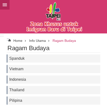
Lompat ke blok konten utama
:::
:::
Home
Info Utama
Ragam Budaya
Ragam Budaya
Spanduk
Vietnam
Indonesia
Thailand
Pilipina