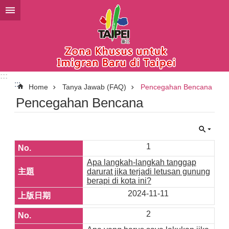
Lompat ke blok konten utama
:::
:::
Home
Tanya Jawab (FAQ)
Pencegahan Bencana
Pencegahan Bencana
1
Apa langkah-langkah tanggap
darurat jika terjadi letusan gunung
berapi di kota ini?
2024-11-11
2