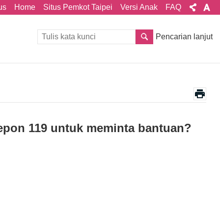
us
Home
Situs Pemkot Taipei
Versi Anak
FAQ
Pencarian lanjut
elepon 119 untuk meminta bantuan?