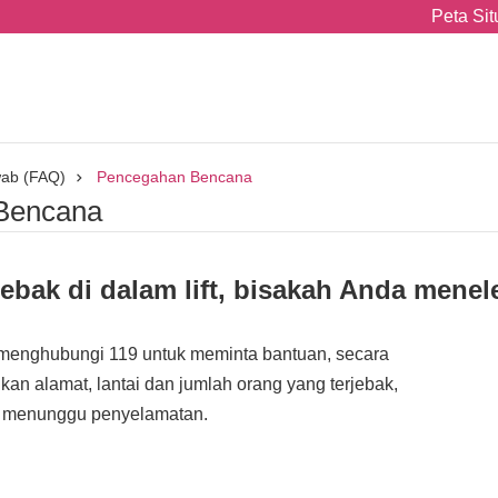
Peta Sit
wab (FAQ)
Pencegahan Bencana
Bencana
jebak di dalam lift, bisakah Anda men
menghubungi 119 untuk meminta bantuan, secara
kan alamat, lantai dan jumlah orang yang terjebak,
an menunggu penyelamatan.