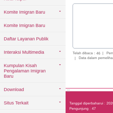
Komite Imigran Baru
Komite Imigran Baru
Daftar Layanan Publik
Interaksi Multimedia
Telah dibaca：
Pem
46
Data dalam pemelihar
Kumpulan Kisah
Pengalaman Imigran
Baru
Download
:::
Situs Terkait
Tanggal diperbaharui
202
Pengunjung
47