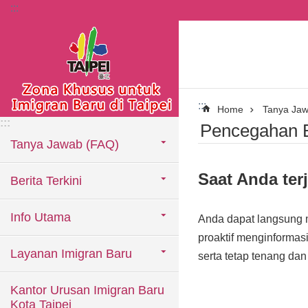
:::
Lompat ke blok konten utama
:::
Home
Tanya Ja
:::
Pencegahan 
Tanya Jawab (FAQ)
Saat Anda ter
Berita Terkini
Info Utama
Anda dapat langsung 
proaktif menginformasi
Layanan Imigran Baru
serta tetap tenang d
Kantor Urusan Imigran Baru
Kota Taipei