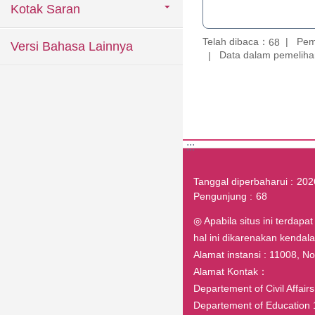
Kotak Saran
Telah dibaca：
Pem
68
Versi Bahasa Lainnya
Data dalam pemelihar
:::
Tanggal diperbaharui
202
Pengunjung
68
◎ Apabila situs ini terdapa
hal ini dikarenakan kenda
Alamat instansi : 11008, No.1
Alamat Kontak：
Departement of Civil Affai
Departement of Education 