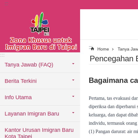
:::
Lompat ke blok konten utama
:::
Home
Tanya Ja
:::
Pencegahan 
Tanya Jawab (FAQ)
Bagaimana ca
Berita Terkini
Info Utama
Pertama, tas evakuasi da
diperiksa dan diperbarui 
Layanan Imigran Baru
keluarga, dan dapat diba
individu, termasuk orang
Kantor Urusan Imigran Baru
(1) Pangan darurat: air 
Kota Taipei