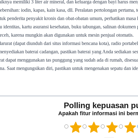
baiknya memiliki 3 liter air mineral, dan keluarga dengan bayi harus m
ebersihan: iodin, kapas, kain kasa, dll. Peralatan pertolongan pertama, 
tuk penderita penyakit kronis dan obat-obatan umum, perhatikan masa
u identitas, kartu asuransi kesehatan, buku tabungan, salinan dokumen 
eceh, karena mungkin akan digunakan untuk mesin penjual otomatis.
darurat (dapat diunduh dari situs informasi bencana kota), radio portabel
aat menyediakan baterai cadangan, pastikan baterai yang Anda sediakan 
urat dapat menggunakan tas punggung yang sudah ada di rumah, disesu
na. Saat mengungsikan diri, pastikan untuk mengenakan sepatu dan 
Polling kepuasan p
Apakah fitur informasi ini be