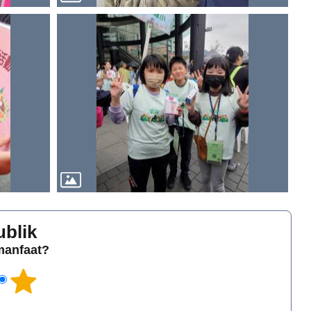
ublik
rmanfaat?