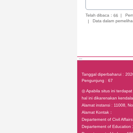
Telah dibaca：
Pem
66
Data dalam pemelihar
:::
Tanggal diperbaharui
202
Pengunjung
67
◎ Apabila situs ini terdapa
hal ini dikarenakan kenda
Alamat instansi : 11008, No.1
Alamat Kontak：
Departement of Civil Affai
Departement of Education 