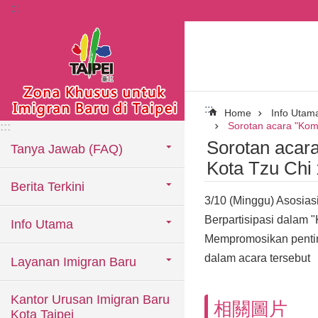
:::
Lompat ke blok konten utama
:::
Home
Info Utam
Sorotan acara "Kom
:::
Sorotan acar
Tanya Jawab (FAQ)
Kota Tzu Ch
Berita Terkini
3/10 (Minggu) Asosias
Berpartisipasi dalam
Info Utama
Mempromosikan pentin
dalam acara tersebut
Layanan Imigran Baru
Kantor Urusan Imigran Baru
相關圖片
Kota Taipei