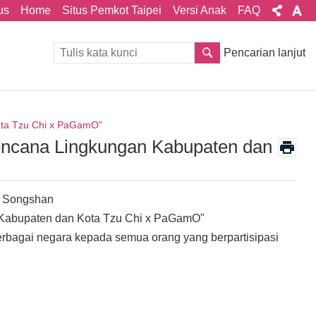
us
Home
Situs Pemkot Taipei
Versi Anak
FAQ
Pencarian lanjut
ota Tzu Chi x PaGamO"
Bencana Lingkungan Kabupaten dan
ta Songshan
a Kabupaten dan Kota Tzu Chi x PaGamO"
bagai negara kepada semua orang yang berpartisipasi