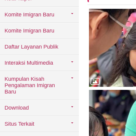
Komite Imigran Baru
Komite Imigran Baru
Daftar Layanan Publik
Interaksi Multimedia
Kumpulan Kisah
Pengalaman Imigran
Baru
Download
Situs Terkait