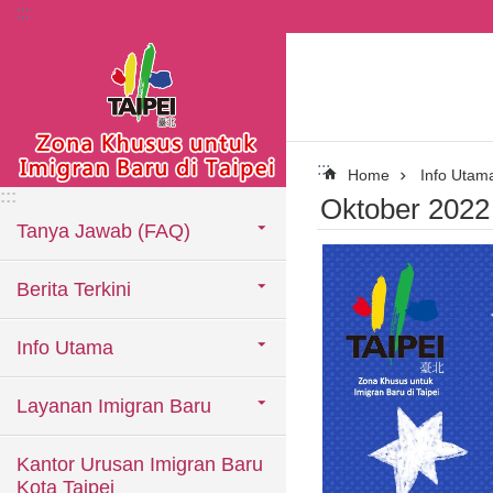
:::
Lompat ke blok konten utama
:::
Home
Info Utam
:::
Oktober 2022 
Tanya Jawab (FAQ)
Berita Terkini
Info Utama
Layanan Imigran Baru
Kantor Urusan Imigran Baru
Kota Taipei