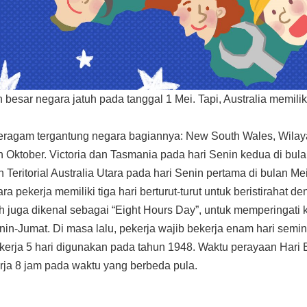
n besar negara jatuh pada tanggal 1 Mei. Tapi, Australia memi
beragam tergantung negara bagiannya: New South Wales, Wilayah 
 Oktober. Victoria dan Tasmania pada hari Senin kedua di bulan
 Teritorial Australia Utara pada hari Senin pertama di bulan
a pekerja memiliki tiga hari berturut-turut untuk beristirahat de
ruh juga dikenal sebagai “Eight Hours Day”, untuk memperingati
enin-Jumat. Di masa lalu, pekerja wajib bekerja enam hari sem
 kerja 5 hari digunakan pada tahun 1948. Waktu perayaan Hari
ja 8 jam pada waktu yang berbeda pula.