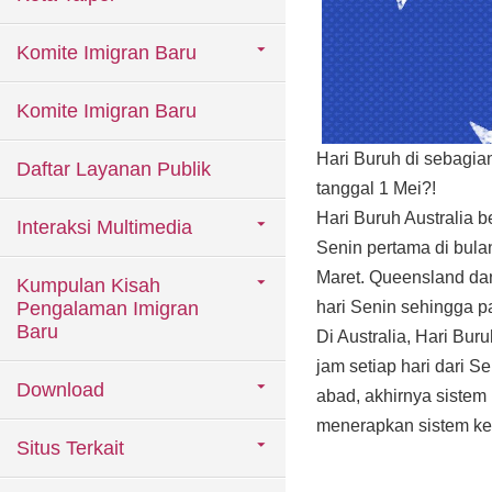
Komite Imigran Baru
Komite Imigran Baru
Hari Buruh di sebagia
Daftar Layanan Publik
tanggal 1 Mei?!
Hari Buruh Australia 
Interaksi Multimedia
Senin pertama di bulan
Maret. Queensland dan
Kumpulan Kisah
Pengalaman Imigran
hari Senin sehingga par
Baru
Di Australia, Hari Bu
jam setiap hari dari S
Download
abad, akhirnya sistem
menerapkan sistem ker
Situs Terkait