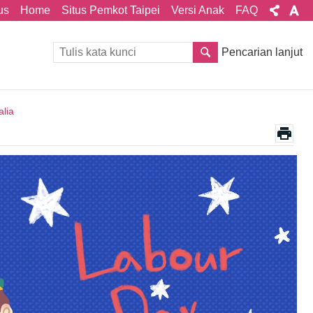
us
Home
Situs Pemkot Taipei
Versi Anak
FAQ
Pencarian lanjut
alia