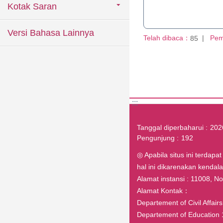
Kotak Saran
Versi Bahasa Lainnya
Telah dibaca：
Pem
85
:::
Tanggal diperbaharui
202
Pengunjung
192
◎ Apabila situs ini terdapa
hal ini dikarenakan kenda
Alamat instansi : 11008, No.1
Alamat Kontak：
Departement of Civil Affai
Departement of Education 