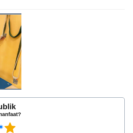
ublik
rmanfaat?