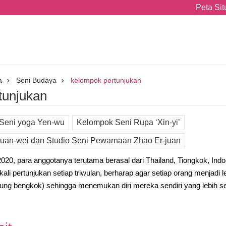
Peta Sit
a
Seni Budaya
kelompok pertunjukan
tunjukan
Seni yoga Yen-wu
Kelompok Seni Rupa ‘Xin-yi’
Quan-wei dan Studio Seni Pewarnaan Zhao Er-juan
020, para anggotanya terutama berasal dari Thailand, Tiongkok, Indon
li pertunjukan setiap triwulan, berharap agar setiap orang menjadi l
gung bengkok) sehingga menemukan diri mereka sendiri yang lebih se