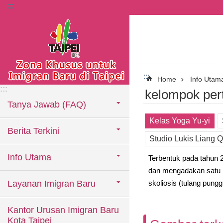
:::
Lompat ke blok konten utama
:::
Home
Info Utam
:::
kelompok per
Tanya Jawab (FAQ)
Kelas Yoga Yu-yi
Berita Terkini
Studio Lukis Liang 
Info Utama
Terbentuk pada tahun 2
dan mengadakan satu ka
Layanan Imigran Baru
skoliosis (tulang pung
Kantor Urusan Imigran Baru
Kota Taipei