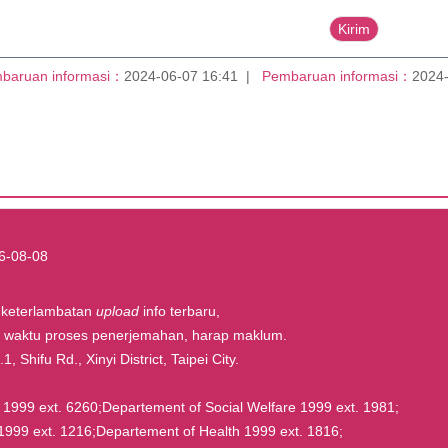
baruan informasi：
2024-06-07 16:41
Pembaruan informasi：
2024-
6-08-08
t keterlambatan
upload
info terbaru,
la waktu proses penerjemahan, harap maklum.
, Shifu Rd., Xinyi District, Taipei City.
rs 1999 ext. 6260;Departement of Social Welfare 1999 ext. 1981;
1999 ext. 1216;Departement of Health 1999 ext. 1816;