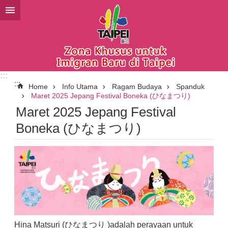
Lompat ke blok konten utama
:::
:::
Home
Info Utama
Ragam Budaya
Spanduk
Maret 2025 Jepang Festival Boneka (ひなまつり)
Maret 2025 Jepang Festival
Boneka (ひなまつり)
Hina Matsuri (ひなまつり )adalah perayaan untuk