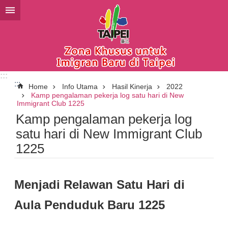
Lompat ke blok konten utama
:::
:::
Home
Info Utama
Hasil Kinerja
2022
Kamp pengalaman pekerja log satu hari di New
Immigrant Club 1225
Kamp pengalaman pekerja log
satu hari di New Immigrant Club
1225
Menjadi Relawan Satu Hari di
Aula Penduduk Baru 1225