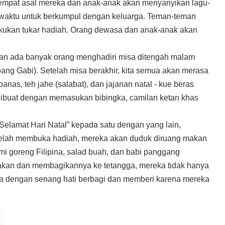
ke tempat asal mereka dan anak-anak akan menyanyikan lagu-
ah waktu untuk berkumpul dengan keluarga. Teman-teman
kukan tukar hadiah. Orang dewasa dan anak-anak akan
an ada banyak orang menghadiri misa ditengah malam
bang Gabi). Setelah misa berakhir, kita semua akan merasa
nas, teh jahe (salabat), dan jajanan natal - kue beras
 dibuat dengan memasukan bibingka, camilan ketan khas
elamat Hari Natal” kepada satu dengan yang lain,
elah membuka hadiah, mereka akan duduk diruang makan
i goreng Filipina, salad buah, dan babi panggang
kan dan membagikannya ke tetangga, mereka tidak hanya
reka dengan senang hati berbagi dan memberi karena mereka