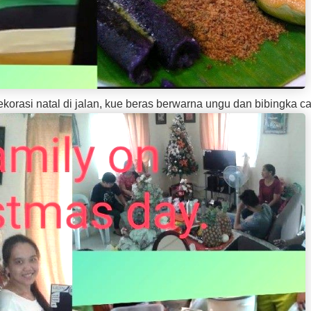
korasi natal di jalan, kue beras berwarna ungu dan bibingka c