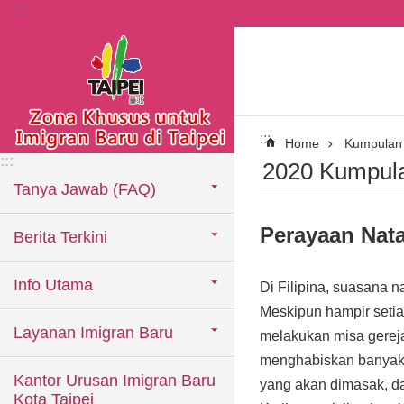
:::
Lompat ke blok konten utama
:::
Home
Kumpulan 
:::
2020 Kumpula
Tanya Jawab (FAQ)
Perayaan Natal
Berita Terkini
Info Utama
Di Filipina, suasana 
Meskipun hampir setia
Layanan Imigran Baru
melakukan misa gereja
menghabiskan banyak 
Kantor Urusan Imigran Baru
yang akan dimasak, da
Kota Taipei