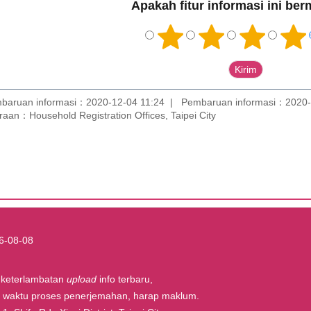
Apakah fitur informasi ini be
baruan informasi：2020-12-04 11:24
Pembaruan informasi：2020-
aan：Household Registration Offices, Taipei City
6-08-08
t keterlambatan
upload
info terbaru,
la waktu proses penerjemahan, harap maklum.