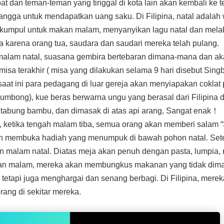
rabat dan teman-teman yang tinggal di kota lain akan kembali 
etangga untuk mendapatkan uang saku. Di Filipina, natal adal
rkumpul untuk makan malam, menyanyikan lagu natal dan mela
 karena orang tua, saudara dan saudari mereka telah pulang.
alam natal, suasana gembira bertebaran dimana-mana dan ak
isa terakhir ( misa yang dilakukan selama 9 hari disebut Sing
aat ini para pedagang di luar gereja akan menyiapakan coklat pa
umbong), kue beras berwarna ungu yang berasal dari Filipina
am tabung bambu, dan dimasak di atas api arang, Sangat enak！
 ketika tengah malam tiba, semua orang akan memberi salam “S
n membuka hadiah yang menumpuk di bawah pohon natal. Set
 malam natal. Diatas meja akan penuh dengan pasta, lumpia, m
kan malam, mereka akan membungkus makanan yang tidak dima
ri tetapi juga menghargai dan senang berbagi. Di Filipina, me
rang di sekitar mereka.