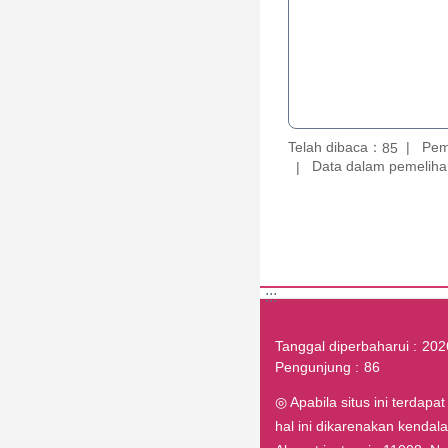
Telah dibaca：
Pem
85
Data dalam pemelihar
:::
Tanggal diperbaharui
202
Pengunjung
86
◎ Apabila situs ini terdapa
hal ini dikarenakan kenda