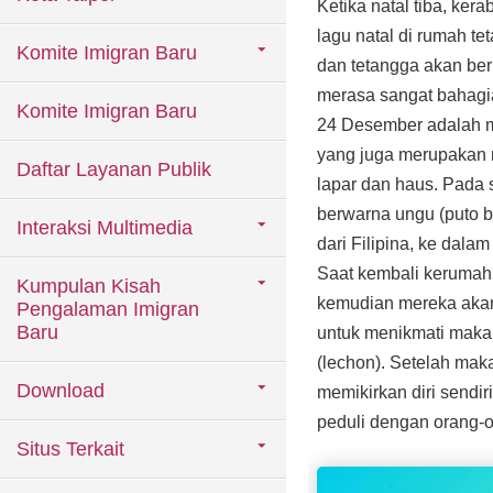
Ketika natal tiba, ke
lagu natal di rumah t
Komite Imigran Baru
dan tetangga akan be
merasa sangat bahagia
Komite Imigran Baru
24 Desember adalah m
yang juga merupakan m
Daftar Layanan Publik
lapar dan haus. Pada s
berwarna ungu (puto b
Interaksi Multimedia
dari Filipina, ke dal
Saat kembali kerumah,
Kumpulan Kisah
kemudian mereka aka
Pengalaman Imigran
Baru
untuk menikmati makan
(lechon). Setelah ma
Download
memikirkan diri sendi
peduli dengan orang-o
Situs Terkait