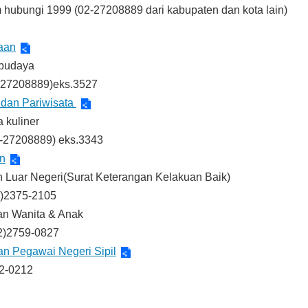
 hubungi 1999 (02-27208889 dari kabupaten dan kota lain)
aan
 budaya
2-27208889)eks.3527
 dan Pariwisata
a kuliner
2-27208889) eks.3343
n
an Luar Negeri(Surat Keterangan Kelakuan Baik)
)2375-2105
an Wanita & Anak
)2759-0827
n Pegawai Negeri Sipil
2-0212