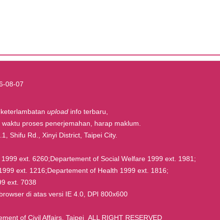
6-08-07
t keterlambatan
upload
info terbaru,
la waktu proses penerjemahan, harap maklum.
, Shifu Rd., Xinyi District, Taipei City.
rs 1999 ext. 6260;Departement of Social Welfare 1999 ext. 1981;
1999 ext. 1216;Departement of Health 1999 ext. 1816;
9 ext. 7038
owser di atas versi IE 4.0, DPI 800x600
nt of Civil Affairs, Taipei ALL RIGHT RESERVED