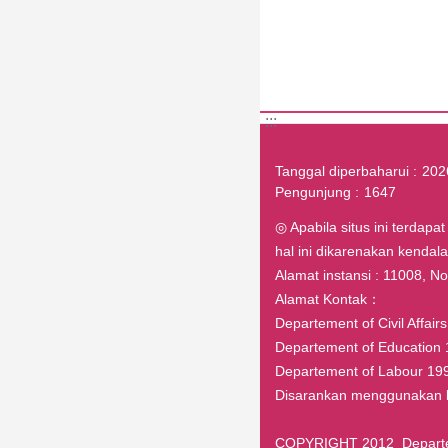
:::
Tanggal diperbaharui
202
Pengunjung
1647
◎ Apabila situs ini terdapa
hal ini dikarenakan kenda
Alamat instansi : 11008, No.1
Alamat Kontak：
Departement of Civil Affai
Departement of Education 
Departement of Labour 199
Disarankan menggunakan br
COPYRIGHT 2012 Departeme