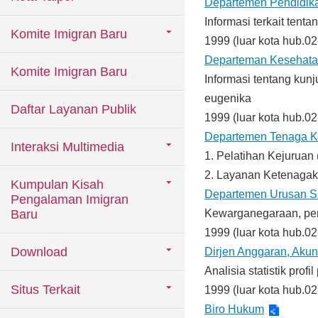
Departemen Pendidi
Informasi terkait ten
Komite Imigran Baru
1999 (luar kota hub.0
Departeman Kesehat
Komite Imigran Baru
Informasi tentang kun
eugenika
Daftar Layanan Publik
1999 (luar kota hub.0
Departemen Tenaga K
Interaksi Multimedia
1. Pelatihan Kejuruan
2. Layanan Ketenaga
Kumpulan Kisah
Departemen Urusan Si
Pengalaman Imigran
Baru
Kewarganegaraan, pera
1999 (luar kota hub.0
Download
Dirjen Anggaran, Akunt
Analisia statistik pro
Situs Terkait
1999 (luar kota hub.0
Biro Hukum