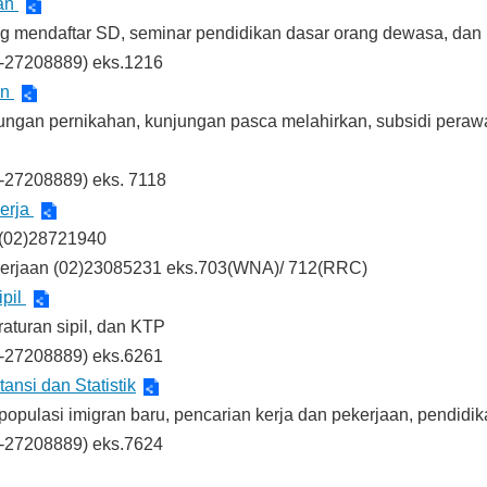
kan
tang mendaftar SD, seminar pendidikan dasar orang dewasa, dan
2-27208889) eks.1216
an
jungan pernikahan, kunjungan pasca melahirkan, subsidi perawa
2-27208889) eks. 7118
erja
 (02)28721940
kerjaan (02)23085231 eks.703(WNA)/ 712(RRC)
pil
turan sipil, dan KTP
2-27208889) eks.6261
ansi dan Statistik
fil populasi imigran baru, pencarian kerja dan pekerjaan, pendid
2-27208889) eks.7624