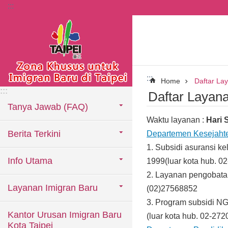
:::
Lompat ke blok konten utama
:::
Home
Daftar La
:::
Daftar Layana
Tanya Jawab (FAQ)
Waktu layanan :
Hari 
Berita Terkini
Departemen Kesejahte
1.
Subsidi asuransi ke
Info Utama
1999(luar kota hub. 0
2.
Layanan pengobatan
Layanan Imigran Baru
(02)27568852
3.
Program subsidi NG
Kantor Urusan Imigran Baru
(luar kota hub. 02-27
Kota Taipei