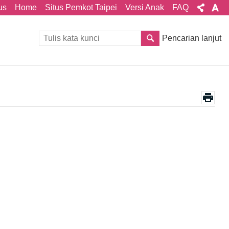
us
Home
Situs Pemkot Taipei
Versi Anak
FAQ
Pencarian lanjut