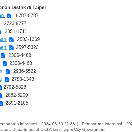
nan Distrik di Taipei
han
8787-8787
2723-9777
2351-1711
shan
2503-1369
zhen
2597-5323
2306-4468
a
2306-4468
an
2936-5522
ng
2783-1343
2792-5828
2882-6200
2891-2105
embaruan informasi：2024-03-30 21:38
Pembaruan informasi：202
aan：Department of Civil Affairs,Taipei City Government