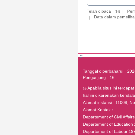
Telah dibaca：
Pem
16
Data dalam pemelihar
:::
Tanggal diperbaharui
202
Pengunjung
16
◎ Apabila situs ini terdapa
hal ini dikarenakan kenda
Alamat instansi : 11008, No.1
Alamat Kontak：
Departement of Civil Affai
Departement of Education 
Departement of Labour 199