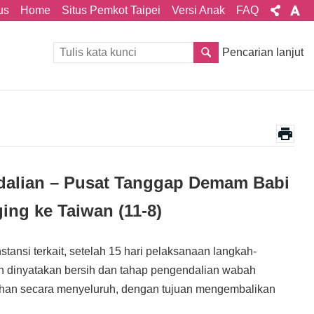
us
Home
Situs Pemkot Taipei
Versi Anak
FAQ
Pencarian lanjut
dalian – Pusat Tanggap Demam Babi
ng ke Taiwan (11-8)
stansi terkait, setelah 15 hari pelaksanaan langkah-
lah dinyatakan bersih dan tahap pengendalian wabah
gahan secara menyeluruh, dengan tujuan mengembalikan