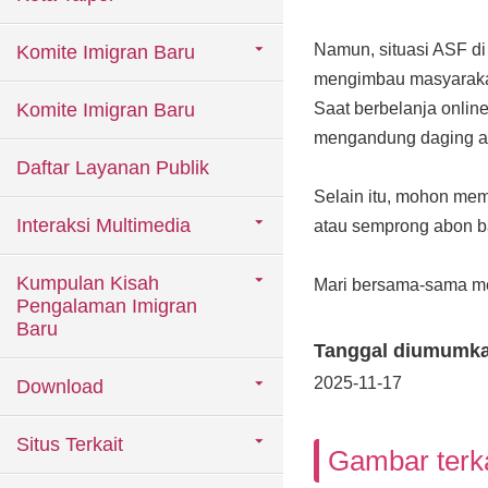
Namun, situasi ASF di
Komite Imigran Baru
mengimbau masyarakat
Komite Imigran Baru
Saat berbelanja onlin
mengandung daging ata
Daftar Layanan Publik
Selain itu, mohon mem
Interaksi Multimedia
atau semprong abon ba
Kumpulan Kisah
Mari bersama-sama me
Pengalaman Imigran
Baru
Tanggal diumumk
2025-11-17
Download
Situs Terkait
Gambar terka