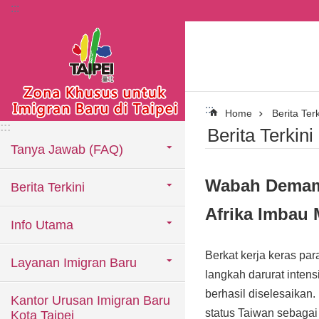
:::
Lompat ke blok konten utama
:::
Home
Berita Terk
:::
Berita Terkini
Tanya Jawab (FAQ)
Wabah Demam 
Berita Terkini
Afrika Imbau
Info Utama
Berkat kerja keras par
Layanan Imigran Baru
langkah darurat inten
berhasil diselesaika
Kantor Urusan Imigran Baru
status Taiwan sebagai
Kota Taipei