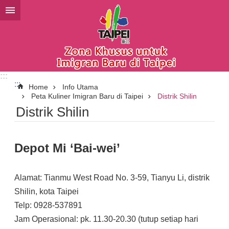
Lompat ke blok konten utama
:::
:::
Home
Info Utama
Peta Kuliner Imigran Baru di Taipei
Distrik Shilin
Distrik Shilin
Depot Mi ‘Bai-wei’
Alamat: Tianmu West Road No. 3-59, Tianyu Li, distrik
Shilin, kota Taipei
Telp: 0928-537891
Jam Operasional: pk. 11.30-20.30 (tutup setiap hari