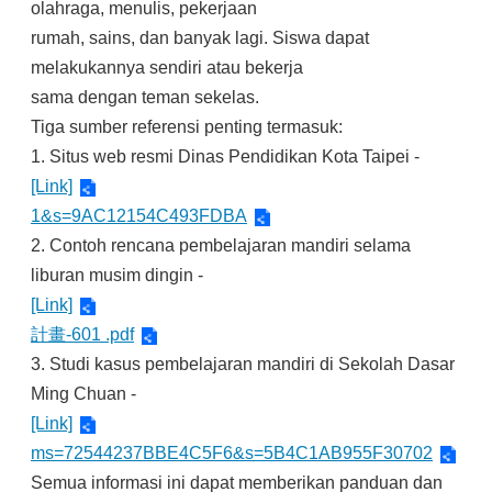
olahraga, menulis, pekerjaan
rumah, sains, dan banyak lagi. Siswa dapat
melakukannya sendiri atau bekerja
sama dengan teman sekelas.
Tiga sumber referensi penting termasuk:
1. Situs web resmi Dinas Pendidikan Kota Taipei -
[Link]
1&s=9AC12154C493FDBA
2. Contoh rencana pembelajaran mandiri selama
liburan musim dingin -
[Link]
計畫-601 .pdf
3. Studi kasus pembelajaran mandiri di Sekolah Dasar
Ming Chuan -
[Link]
ms=72544237BBE4C5F6&s=5B4C1AB955F30702
Semua informasi ini dapat memberikan panduan dan