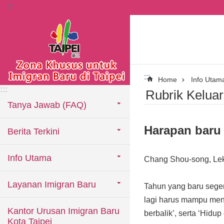
:::
Lompat ke blok konten utama
:::
Home
Info Utam
:::
Rubrik Kelua
Tanya Jawab (FAQ)
Harapan baru 
Berita Terkini
Info Utama
Chang Shou-song, Lekt
Layanan Imigran Baru
Tahun yang baru sege
lagi harus mampu meng
Kantor Urusan Imigran Baru
berbalik’, serta ‘Hidu
Kota Taipei