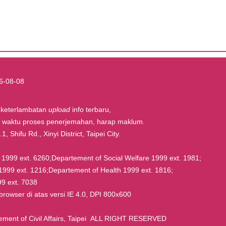
6-08-08
t keterlambatan
upload
info terbaru,
la waktu proses penerjemahan, harap maklum.
, Shifu Rd., Xinyi District, Taipei City.
rs 1999 ext. 6260;Departement of Social Welfare 1999 ext. 1981;
1999 ext. 1216;Departement of Health 1999 ext. 1816;
9 ext. 7038
owser di atas versi IE 4.0, DPI 800x600
nt of Civil Affairs, Taipei ALL RIGHT RESERVED