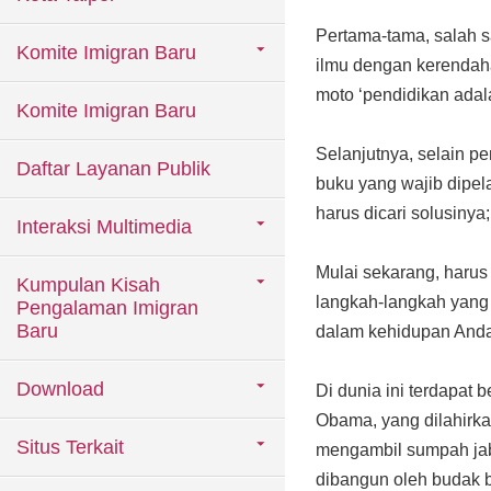
Pertama-tama, salah s
Komite Imigran Baru
ilmu dengan kerendaha
moto ‘pendidikan ada
Komite Imigran Baru
Selanjutnya, selain pe
Daftar Layanan Publik
buku yang wajib dipel
harus dicari solusiny
Interaksi Multimedia
Mulai sekarang, haru
Kumpulan Kisah
langkah-langkah yang 
Pengalaman Imigran
Baru
dalam kehidupan And
Download
Di dunia ini terdapat 
Obama, yang dilahirka
Situs Terkait
mengambil sumpah jaba
dibangun oleh budak b