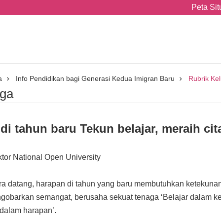
Peta Sit
a
Info Pendidikan bagi Generasi Kedua Imigran Baru
Rubrik Ke
rga
di tahun baru Tekun belajar, meraih cita
or National Open University
ra datang, harapan di tahun yang baru membutuhkan ketekunan
obarkan semangat, berusaha sekuat tenaga ‘Belajar dalam keh
p dalam harapan’.