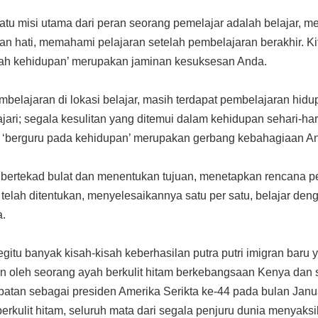
atu misi utama dari peran seorang pemelajar adalah belajar, m
n hati, memahami pelajaran setelah pembelajaran berakhir. Ki
lah kehidupan’ merupakan jaminan kesuksesan Anda.
mbelajaran di lokasi belajar, masih terdapat pembelajaran hidup
ajari; segala kesulitan yang ditemui dalam kehidupan sehari-h
a; ‘berguru pada kehidupan’ merupakan gerbang kebahagiaan A
s bertekad bulat dan menentukan tujuan, menetapkan rencana 
telah ditentukan, menyelesaikannya satu per satu, belajar den
a.
begitu banyak kisah-kisah keberhasilan putra putri imigran baru 
n oleh seorang ayah berkulit hitam berkebangsaan Kenya dan seo
tan sebagai presiden Amerika Serikta ke-44 pada bulan Janua
erkulit hitam, seluruh mata dari segala penjuru dunia menyaks