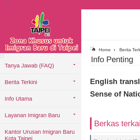
:::
Lompat ke blok konten utama
:::
Home
Berita Terk
:::
Info Penting
Tanya Jawab (FAQ)
English trans
Berita Terkini
Sense of Nati
Info Utama
Layanan Imigran Baru
Berkas terkai
Kantor Urusan Imigran Baru
Kota Taipei