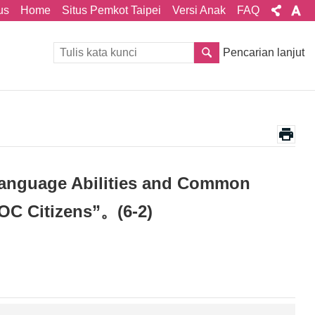
us
Home
Situs Pemkot Taipei
Versi Anak
FAQ
Pencarian lanjut
 Language Abilities and Common
ROC Citizens”。(6-2)