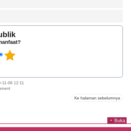
ublik
rmanfaat?
-11-06 12:11
rnment
Ke halaman sebelumnya
Buka