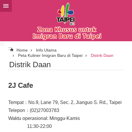
Lompat ke blok konten utama
:::
:::
Home
Info Utama
Peta Kuliner Imigran Baru di Taipei
Distrik Daan
Distrik Daan
2J Cafe
Tempat：No.9, Lane 79, Sec. 2, Jianguo S. Rd., Taipei
Telepon：(02)27003783
Waktu operasional: Minggu-Kamis
11:30-22:00