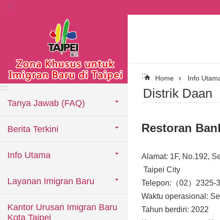
:::
Lompat ke blok konten utama
:::
Home
Info Utam
:::
Distrik Daan
Tanya Jawab (FAQ)
Restoran Ban
Berita Terkini
Info Utama
Alamat: 1F, No.192, Se
Taipei City
Layanan Imigran Baru
Telepon:（02）2325-
Waktu operasional: Se
Kantor Urusan Imigran Baru
Tahun berdiri: 2022
Kota Taipei