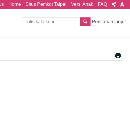
us
Home
Situs Pemkot Taipei
Versi Anak
FAQ
Pencarian lanjut