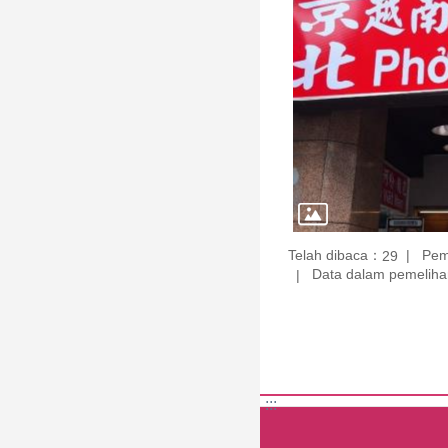
Telah dibaca：
Pem
29
Data dalam pemelihar
:::