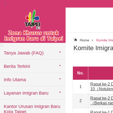
:::
Lompat ke blok konten utama
:::
Home
Komite Im
:::
Komite Imigr
Tanya Jawab (FAQ)
Berita Terkini
No.
Info Utama
Rapat ke-2 
1
10（Notulen
Layanan Imigran Baru
Rapat ke-2 
2
（Berkas ra
Kantor Urusan Imigran Baru
Kota Taipei
Rapat ke-1 