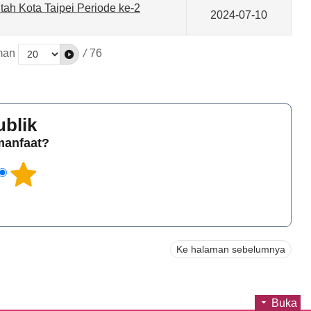
ah Kota Taipei Periode ke-2
2024-07-10
man
/
76
ublik
rmanfaat?
Ke halaman sebelumnya
Buka