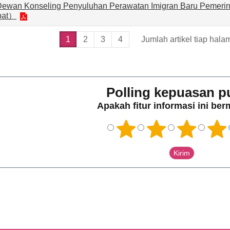
Dewan Konseling Penyuluhan Perawatan Imigran Baru Pemerint
pat）
1
2
3
4
Jumlah artikel tiap hala
Polling kepuasan p
Apakah fitur informasi ini be