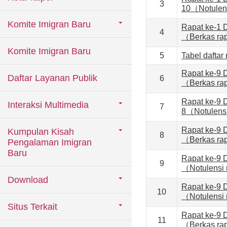
3
10（Notulen
Komite Imigran Baru
Rapat ke-1 
4
（Berkas ra
Komite Imigran Baru
5
Tabel dafta
Rapat ke-9 
Daftar Layanan Publik
6
（Berkas ra
Rapat ke-9 
Interaksi Multimedia
7
8（Notulens
Rapat ke-9 
Kumpulan Kisah
8
（Berkas ra
Pengalaman Imigran
Baru
Rapat ke-9 
9
（Notulensi
Download
Rapat ke-9 
10
（Notulensi
Situs Terkait
Rapat ke-9 
11
（Berkas ra